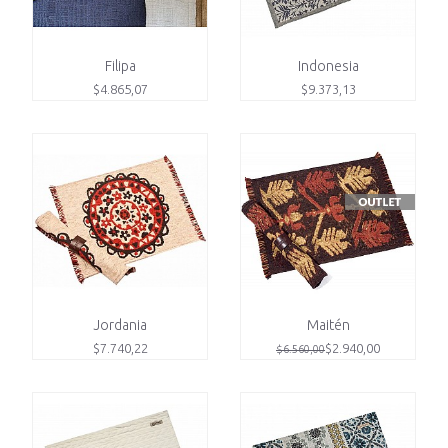
Filipa
Indonesia
$4.865,07
$9.373,13
Jordania
Maitén
$7.740,22
$2.940,00
$6.560,00