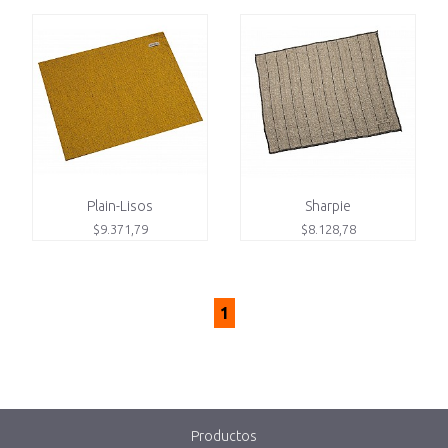
Plain-Lisos
Sharpie
$9.371,79
$8.128,78
1
Productos