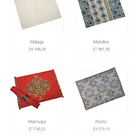
Málaga
Mandira
$8.168,28
$7.981,90
Marroqui
Porto
$7.740,22
$9.373,13