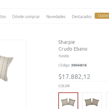
Outlet
ctos
Dónde comprar
Novedades
Destacados
Sharpie
Crudo Ebano
Fundas
Código:
30044616
$17.882,12
COLOR