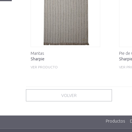
Mantas
Pie de
Sharpie
Sharpi
VER PRODUCTO
VER P
VOLVER
Productos