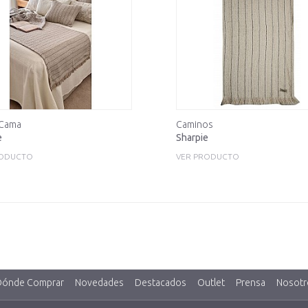
 Cama
Caminos
e
Sharpie
RODUCTO
VER PRODUCTO
Dónde Comprar
Novedades
Destacados
Outlet
Prensa
Nosotr