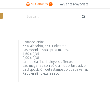
Mi Canasto
Venta Mayorista
0
Composición:
65% algodón, 35% Poliéster.
Las medidas son aproximadas.
1,60 x 0,35 m
2,00 x 0,38 m
La medida final incluye los flecos.
Las imágenes son sólo a modo ilustrativo.
La disposición del estampado puede variar.
Requierelimpieza a seco.