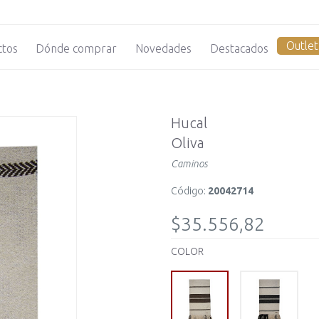
Outlet
ctos
Dónde comprar
Novedades
Destacados
Hucal
Oliva
Caminos
Código:
20042714
$35.556,82
COLOR